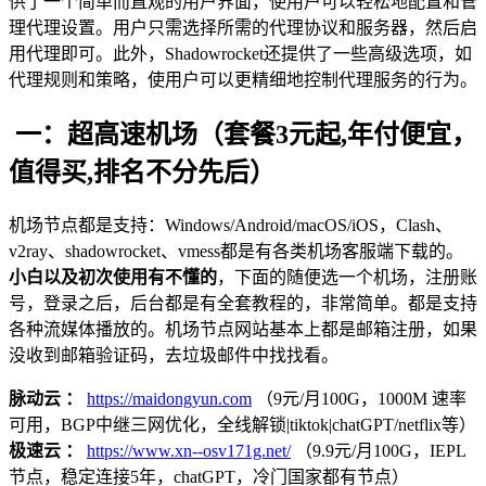
供了一个简单而直观的用户界面，使用户可以轻松地配置和管
理代理设置。用户只需选择所需的代理协议和服务器，然后启
用代理即可。此外，Shadowrocket还提供了一些高级选项，如
代理规则和策略，使用户可以更精细地控制代理服务的行为。
一：超高速机场（套餐3元起,年付便宜，
值得买,排名不分先后）
机场节点都是支持：Windows/Android/macOS/iOS，Clash、
v2ray、shadowrocket、vmess都是有各类机场客服端下载的。
小白以及初次使用有不懂的
，下面的随便选一个机场，注册账
号，登录之后，后台都是有全套教程的，非常简单。都是支持
各种流媒体播放的。机场节点网站基本上都是邮箱注册，如果
没收到邮箱验证码，去垃圾邮件中找找看。
脉动云 ：
https://maidongyun.com
（9元/月100G，1000M 速率
可用，BGP中继三网优化，全线解锁|tiktok|chatGPT/netflix等）
极速云 ：
https://www.xn--osv171g.net/
（9.9元/月100G，IEPL
节点，稳定连接5年，chatGPT，冷门国家都有节点）